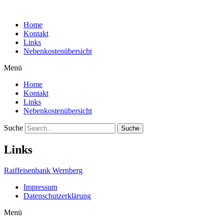
Zum
Inhalt
Home
springen
Kontakt
Links
Nebenkostenübersicht
Menü
Home
Kontakt
Links
Nebenkostenübersicht
Suche
Suche
Links
Raiffeisenbank Wernberg
Impressum
Datenschutzerklärung
Menü